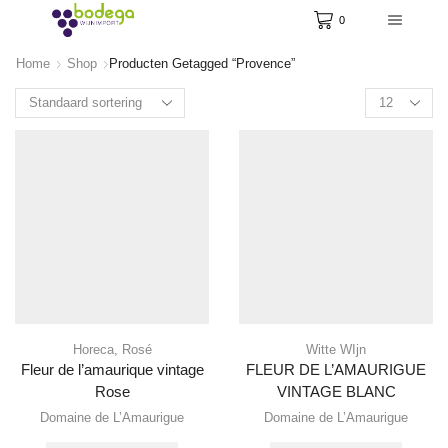
0
Home
Shop
Producten Getagged “Provence”
Products
per
page
Horeca
,
Rosé
Witte WIjn
Fleur de l’amaurique vintage
FLEUR DE L’AMAURIGUE
Rose
VINTAGE BLANC
Domaine de L’Amaurigue
Domaine de L’Amaurigue